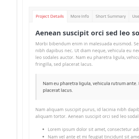
Project Details
More Info
Short Summary
Use
Aenean suscipit orci sed leo s
Morbi bibendum enim in malesuada euismod. Sed e
nibh dapibus nec. Ut diam neque, vehicula eu neq
leo sodales auctor. Nam eu pharetra ligula, vehi
fringilla, sed placerat lacus.
Nam eu pharetra ligula, vehicula rutrum ante. 
placerat lacus.
Nam aliquam suscipit purus, id lacinia nibh dapi
aliquam tortor. Aenean suscipit orci sed leo sodal
Lorem ipsum dolor sit amet, consectetur adip
Nam vel ante et mi feugiat tincidunt sit ame