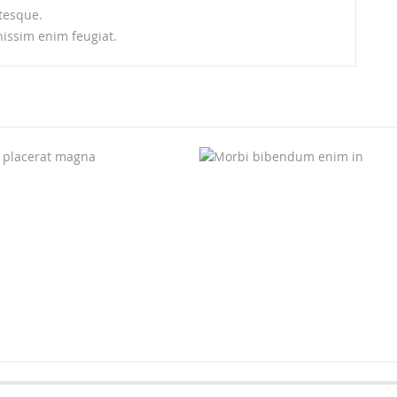
tesque.
gnissim enim feugiat.