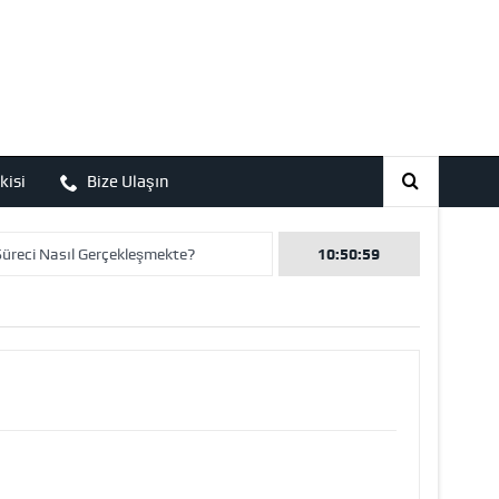
kisi
Bize Ulaşın
eci Nasıl Gerçekleşmekte?
10:50:59