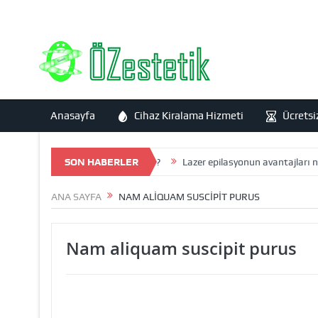
Anasayfa
Cihaz Kiralama Hizmeti
Ücretsi
n Tedavisi sonrasında iz kalır mı ?
SON HABERLER
Lazer epilasyonun avantajları nele
ANA SAYFA
NAM ALIQUAM SUSCIPIT PURUS
Nam aliquam suscipit purus